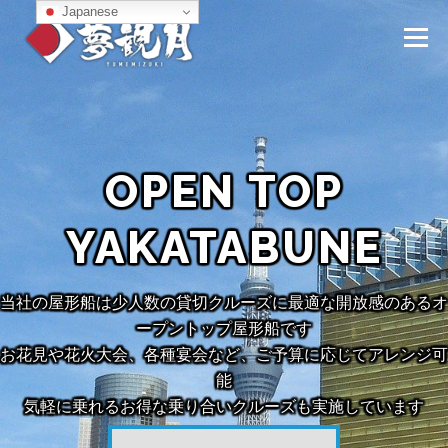
コ
Japanese
ン
メニュー
テ
ン
ツ
へ
TOPページ
屋形船紹介
コース・料金
ス
キ
ッ
OPEN TOP
プ
イベント情報（WHAT’S NEW）
桟橋のご案内
YAKATABUNE
ギャラリー
よくあるご質問
お問い合わせ
当社の屋形船は少人数の貸切クルーズに最適な開放感のあるオ
ープントップ屋形船です
お花見や花火大会、各種宴会など、ご予算に応じてアレンジ可
能
気軽に乗れるお得な乗り合いクルーズも実施しています