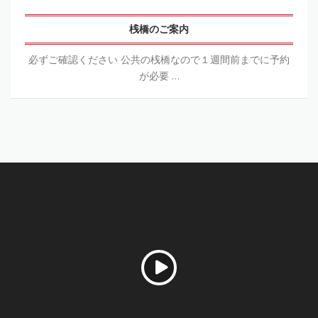
の
ご
案
桟橋のご案内
内
必ずご確認ください 公共の桟橋なので１週間前までに予約
が必要 …