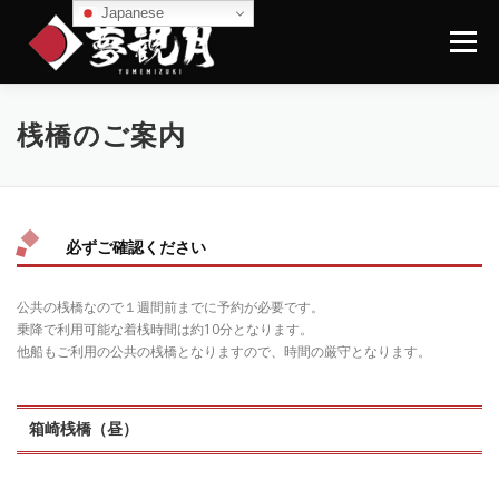
コ
Japanese
ン
メニュー
テ
ン
ツ
へ
TOPページ
屋形船紹介
コース・料金
桟橋のご案内
ス
キ
ッ
プ
イベント情報（WHAT’S NEW）
桟橋のご案内
必ずご確認ください
ギャラリー
よくあるご質問
お問い合わせ
公共の桟橋なので１週間前までに予約が必要です。
乗降で利用可能な着桟時間は約10分となります。
他船もご利用の公共の桟橋となりますので、時間の厳守となります。
箱崎桟橋（昼）