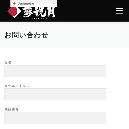
コ
Japanese
ン
メニュー
テ
ン
ツ
へ
TOPページ
屋形船紹介
コース・料金
お問い合わせ
ス
キ
ッ
プ
イベント情報（WHAT’S NEW）
桟橋のご案内
氏名
ギャラリー
よくあるご質問
お問い合わせ
メールアドレス
電話番号